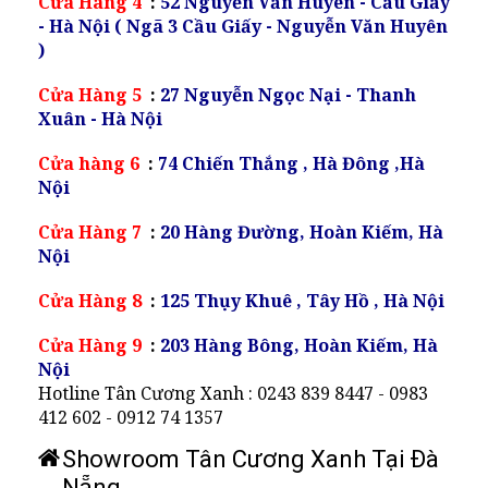
Cửa Hàng 4
:
52 Nguyễn Văn Huyên - Cầu Giấy
- Hà Nội ( Ngã 3 Cầu Giấy - Nguyễn Văn Huyên
)
Cửa Hàng 5
:
27 Nguyễn Ngọc Nại - Thanh
Xuân - Hà Nội
Cửa hàng 6
:
74 Chiến Thắng , Hà Đông ,Hà
Nội
Cửa Hàng 7
:
20 Hàng Đường, Hoàn Kiếm, Hà
Nội
Cửa Hàng 8
:
125 Thụy Khuê , Tây Hồ , Hà Nội
Cửa Hàng 9
:
203 Hàng Bông, Hoàn Kiếm, Hà
Nội
Hotline Tân Cương Xanh : 0243 839 8447 - 0983
412 602 - 0912 74 1357
Showroom Tân Cương Xanh Tại Đà
Nẵng