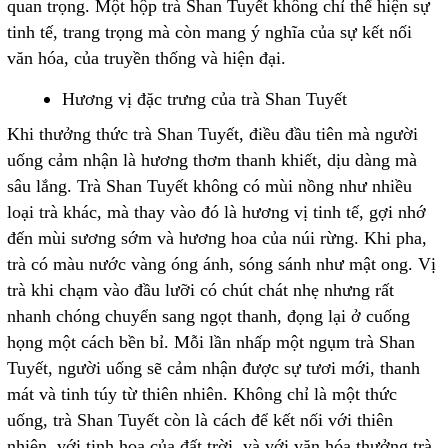
quan trọng. Một hộp trà Shan Tuyết không chỉ thể hiện sự
tinh tế, trang trọng mà còn mang ý nghĩa của sự kết nối
văn hóa, của truyền thống và hiện đại.
Hương vị đặc trưng của trà Shan Tuyết
Khi thưởng thức trà Shan Tuyết, điều đầu tiên mà người
uống cảm nhận là hương thơm thanh khiết, dịu dàng mà
sâu lắng. Trà Shan Tuyết không có mùi nồng như nhiều
loại trà khác, mà thay vào đó là hương vị tinh tế, gợi nhớ
đến mùi sương sớm và hương hoa của núi rừng. Khi pha,
trà có màu nước vàng óng ánh, sóng sánh như mật ong. Vị
trà khi chạm vào đầu lưỡi có chút chát nhẹ nhưng rất
nhanh chóng chuyển sang ngọt thanh, đọng lại ở cuống
họng một cách bền bỉ. Mỗi lần nhấp một ngụm trà Shan
Tuyết, người uống sẽ cảm nhận được sự tươi mới, thanh
mát và tinh túy từ thiên nhiên. Không chỉ là một thức
uống, trà Shan Tuyết còn là cách để kết nối với thiên
nhiên, với tinh hoa của đất trời, và với văn hóa thưởng trà