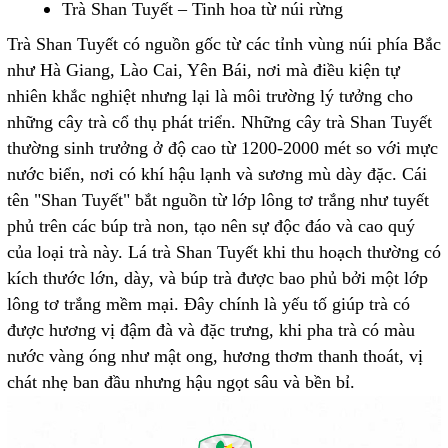
Trà Shan Tuyết – Tinh hoa từ núi rừng
Trà Shan Tuyết có nguồn gốc từ các tỉnh vùng núi phía Bắc
như Hà Giang, Lào Cai, Yên Bái, nơi mà điều kiện tự
nhiên khắc nghiệt nhưng lại là môi trường lý tưởng cho
những cây trà cổ thụ phát triển. Những cây trà Shan Tuyết
thường sinh trưởng ở độ cao từ 1200-2000 mét so với mực
nước biển, nơi có khí hậu lạnh và sương mù dày đặc. Cái
tên "Shan Tuyết" bắt nguồn từ lớp lông tơ trắng như tuyết
phủ trên các búp trà non, tạo nên sự độc đáo và cao quý
của loại trà này. Lá trà Shan Tuyết khi thu hoạch thường có
kích thước lớn, dày, và búp trà được bao phủ bởi một lớp
lông tơ trắng mềm mại. Đây chính là yếu tố giúp trà có
được hương vị đậm đà và đặc trưng, khi pha trà có màu
nước vàng óng như mật ong, hương thơm thanh thoát, vị
chát nhẹ ban đầu nhưng hậu ngọt sâu và bền bỉ.