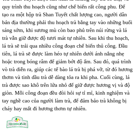
quy trình thu hoạch cũng như chế biến rất công phu. Để
tạo ra một hộp trà Shan Tuyết chất lượng cao, người dân
bản địa thường phải thu hoạch trà bằng tay vào những buổi
sáng sớm, khi sương mù còn bao phủ trên núi rừng và lá
trà vẫn giữ được độ tươi mát tự nhiên. Sau khi thu hoạch,
lá trà sẽ trải qua nhiều công đoạn chế biến thủ công. Đầu
tiên, lá trà sẽ được làm héo tự nhiên dưới ánh nắng nhẹ
hoặc trong bóng râm để giảm bớt độ ẩm. Sau đó, quá trình
vò trà diễn ra, giúp các tế bào lá trà bị phá vỡ, từ đó hương
thơm và tinh dầu trà dễ dàng tỏa ra khi pha. Cuối cùng, lá
trà được sao khô trên lửa nhỏ để giữ được hương vị và độ
giòn. Mỗi công đoạn đều đòi hỏi sự tỉ mỉ, kinh nghiệm và
tay nghề cao của người làm trà, để đảm bảo trà không bị
cháy hay mất đi hương thơm tự nhiên.