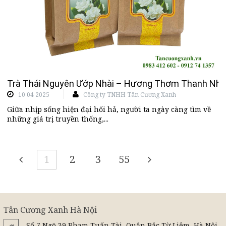
Trà Thái Nguyên Ướp Nhài – Hương Thơm Thanh Nhã
10 04 2025
Công ty TNHH Tân Cương Xanh
Giữa nhịp sống hiện đại hối hả, người ta ngày càng tìm về
những giá trị truyền thống,...
1
2
3
55
Tân Cương Xanh Hà Nội
Số 7 Ngõ 39 Phạm Tuấn Tài, Quận Bắc Từ Liêm, Hà Nội