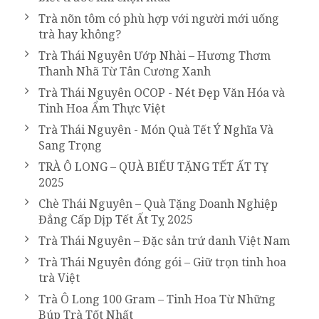
Trà nõn tôm có phù hợp với người mới uống
trà hay không?
Trà Thái Nguyên Ướp Nhài – Hương Thơm
Thanh Nhã Từ Tân Cương Xanh
Trà Thái Nguyên OCOP - Nét Đẹp Văn Hóa và
Tinh Hoa Ẩm Thực Việt
Trà Thái Nguyên - Món Quà Tết Ý Nghĩa Và
Sang Trọng
TRÀ Ô LONG – QUÀ BIẾU TẶNG TẾT ẤT TỴ
2025
Chè Thái Nguyên – Quà Tặng Doanh Nghiệp
Đẳng Cấp Dịp Tết Ất Tỵ 2025
Trà Thái Nguyên – Đặc sản trứ danh Việt Nam
Trà Thái Nguyên đóng gói – Giữ trọn tinh hoa
trà Việt
Trà Ô Long 100 Gram – Tinh Hoa Từ Những
Búp Trà Tốt Nhất