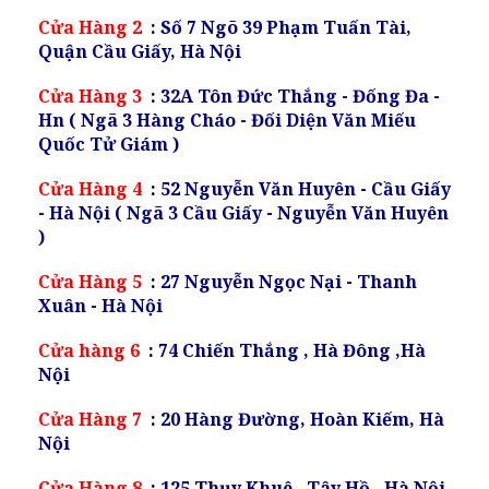
Cửa Hàng 2
:
Số 7 Ngõ 39 Phạm Tuấn Tài,
Quận Cầu Giấy, Hà Nội
Cửa Hàng 3
:
32A Tôn Đức Thắng - Đống Đa -
Hn ( Ngã 3 Hàng Cháo - Đối Diện Văn Miếu
Quốc Tử Giám )
Cửa Hàng 4
:
52 Nguyễn Văn Huyên - Cầu Giấy
- Hà Nội ( Ngã 3 Cầu Giấy - Nguyễn Văn Huyên
)
Cửa Hàng 5
:
27 Nguyễn Ngọc Nại - Thanh
Xuân - Hà Nội
Cửa hàng 6
:
74 Chiến Thắng , Hà Đông ,Hà
Nội
Cửa Hàng 7
:
20 Hàng Đường, Hoàn Kiếm, Hà
Nội
Cửa Hàng 8
:
125 Thụy Khuê , Tây Hồ , Hà Nội