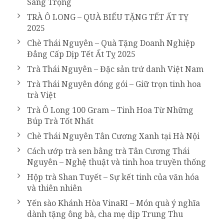
Sang Trọng
TRÀ Ô LONG – QUÀ BIẾU TẶNG TẾT ẤT TỴ
2025
Chè Thái Nguyên – Quà Tặng Doanh Nghiệp
Đẳng Cấp Dịp Tết Ất Tỵ 2025
Trà Thái Nguyên – Đặc sản trứ danh Việt Nam
Trà Thái Nguyên đóng gói – Giữ trọn tinh hoa
trà Việt
Trà Ô Long 100 Gram – Tinh Hoa Từ Những
Búp Trà Tốt Nhất
Chè Thái Nguyên Tân Cương Xanh tại Hà Nội
Cách ướp trà sen bằng trà Tân Cương Thái
Nguyên – Nghệ thuật và tinh hoa truyền thống
Hộp trà Shan Tuyết – Sự kết tinh của văn hóa
và thiên nhiên
Yến sào Khánh Hòa VinaRI – Món quà ý nghĩa
dành tặng ông bà, cha mẹ dịp Trung Thu