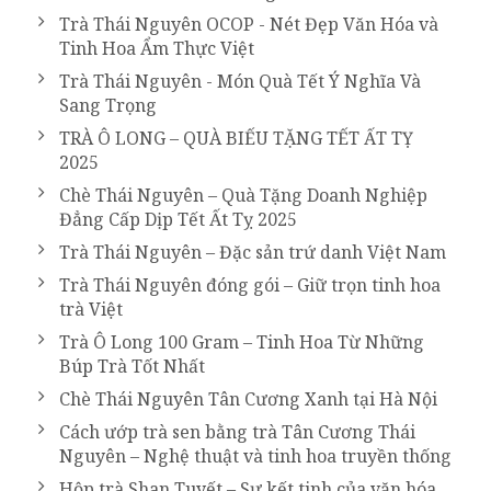
Trà Thái Nguyên OCOP - Nét Đẹp Văn Hóa và
Tinh Hoa Ẩm Thực Việt
Trà Thái Nguyên - Món Quà Tết Ý Nghĩa Và
Sang Trọng
TRÀ Ô LONG – QUÀ BIẾU TẶNG TẾT ẤT TỴ
2025
Chè Thái Nguyên – Quà Tặng Doanh Nghiệp
Đẳng Cấp Dịp Tết Ất Tỵ 2025
Trà Thái Nguyên – Đặc sản trứ danh Việt Nam
Trà Thái Nguyên đóng gói – Giữ trọn tinh hoa
trà Việt
Trà Ô Long 100 Gram – Tinh Hoa Từ Những
Búp Trà Tốt Nhất
Chè Thái Nguyên Tân Cương Xanh tại Hà Nội
Cách ướp trà sen bằng trà Tân Cương Thái
Nguyên – Nghệ thuật và tinh hoa truyền thống
Hộp trà Shan Tuyết – Sự kết tinh của văn hóa