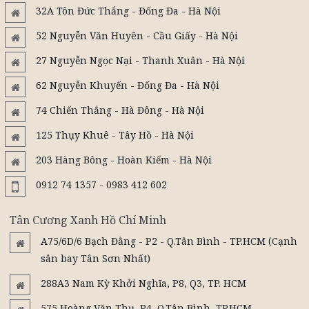
32A Tôn Đức Thắng - Đống Đa - Hà Nội
52 Nguyễn Văn Huyên - Cầu Giấy - Hà Nội
27 Nguyễn Ngọc Nại - Thanh Xuân - Hà Nội
62 Nguyễn Khuyến - Đống Đa - Hà Nội
74 Chiến Thắng - Hà Đông - Hà Nội
125 Thụy Khuê - Tây Hồ - Hà Nội
203 Hàng Bông - Hoàn Kiếm - Hà Nội
0912 74 1357 - 0983 412 602
Tân Cương Xanh Hồ Chí Minh
A75/6D/6 Bạch Đằng - P2 - Q.Tân Bình - TP.HCM (Cạnh
sân bay Tân Sơn Nhất)
288A3 Nam Kỳ Khởi Nghĩa, P8, Q3, TP. HCM
575 Hoàng Văn Thụ, P4, Q.Tân Bình, TP.HCM