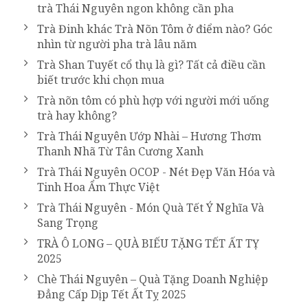
trà Thái Nguyên ngon không cần pha
Trà Đinh khác Trà Nõn Tôm ở điểm nào? Góc
nhìn từ người pha trà lâu năm
Trà Shan Tuyết cổ thụ là gì? Tất cả điều cần
biết trước khi chọn mua
Trà nõn tôm có phù hợp với người mới uống
trà hay không?
Trà Thái Nguyên Ướp Nhài – Hương Thơm
Thanh Nhã Từ Tân Cương Xanh
Trà Thái Nguyên OCOP - Nét Đẹp Văn Hóa và
Tinh Hoa Ẩm Thực Việt
Trà Thái Nguyên - Món Quà Tết Ý Nghĩa Và
Sang Trọng
TRÀ Ô LONG – QUÀ BIẾU TẶNG TẾT ẤT TỴ
2025
Chè Thái Nguyên – Quà Tặng Doanh Nghiệp
Đẳng Cấp Dịp Tết Ất Tỵ 2025