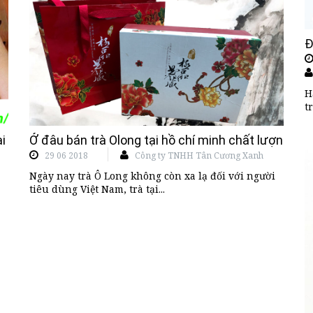
Đ
H
t
i hại khi uống trà mà bạn nhất định phải hết mức lưu ý
Ở đâu bán trà Olong tại hồ chí minh chất lượng, uy 
29 06 2018
Công ty TNHH Tân Cương Xanh
Ngày nay trà Ô Long không còn xa lạ đối với người
tiêu dùng Việt Nam, trà tại...