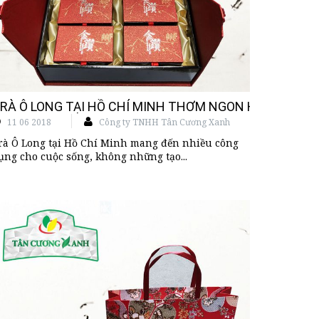
RÀ Ô LONG TẠI HỒ CHÍ MINH THƠM NGON HẢO HẠNG
11 06 2018
Công ty TNHH Tân Cương Xanh
rà Ô Long tại Hồ Chí Minh mang đến nhiều công
ụng cho cuộc sống, không những tạo...