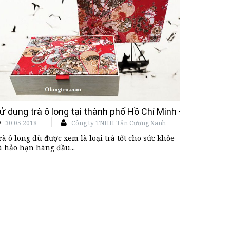
chất lượng
ử dụng trà ô long tại thành phố Hồ Chí Minh – Những đ
30 05 2018
Công ty TNHH Tân Cương Xanh
rà ô long dù được xem là loại trà tốt cho sức khỏe
à hảo hạn hàng đầu...