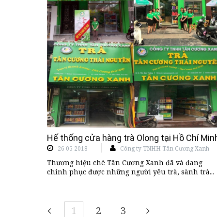
Hế thống cửa hàng trà Olong tại Hồ Chí Mi
26 05 2018
Công ty TNHH Tân Cương Xanh
Thương hiệu chè Tân Cương Xanh đã và đang
chinh phục được những người yêu trà, sành trà...
1
2
3