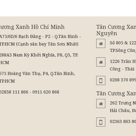
Cương Xanh Hồ Chí Minh
Tân Cương Xan
Nguyên
A75/6D/6 Bạch Đằng - P2 - Q.Tân Bình -
Số 805 & 12
TP.HCM (Cạnh sân bay Tân Sơn Nhất)
TP.Sông Côn
288A3 Nam Kỳ Khởi Nghĩa, P8, Q3, TP.
1226 Trần H
HCM
Công - Thái
575 Hoàng Văn Thụ, P4, Q.Tân Bình,
0208 370 89
TP.HCM
02838 111 866 - 0911 620 868
Tân Cương Xa
262 Trưng 
Hải Châu, Đ
02363 863 86