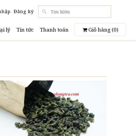
nhập
Đăng ký
ại lý
Tin tức
Thanh toán
Giỏ hàng (
0
)