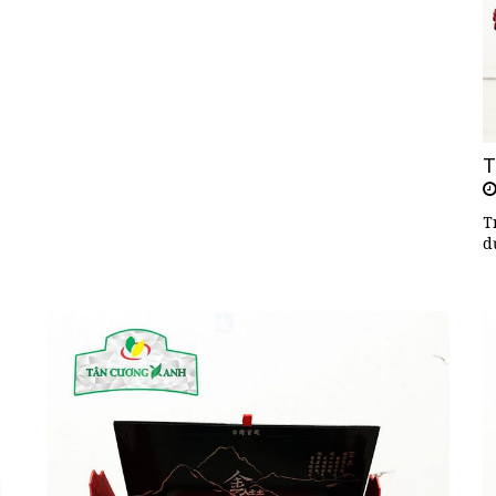
T
T
d