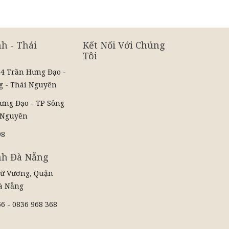
h - Thái
Kết Nối Với Chúng
Tôi
24 Trần Hưng Đạo -
g - Thái Nguyên
ưng Đạo - TP Sông
 Nguyên
98
nh Đà Nẵng
Nữ Vương, Quận
à Nẵng
6 - 0836 968 368