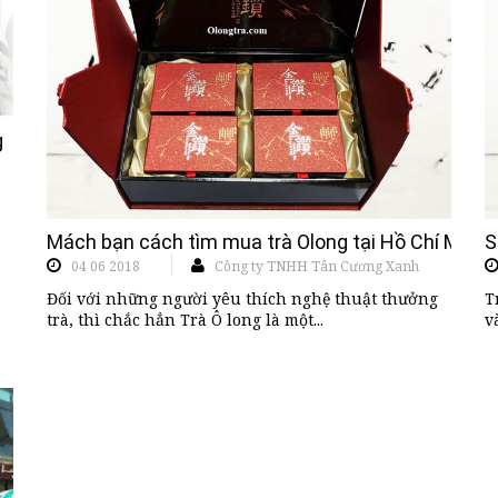
g
Mách bạn cách tìm mua trà Olong tại Hồ Chí Minh 
S
04 06 2018
Công ty TNHH Tân Cương Xanh
Đối với những người yêu thích nghệ thuật thưởng
T
trà, thì chắc hẳn Trà Ô long là một...
v