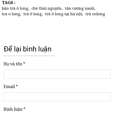
TAGS :
bán trà ô long
,
chè thái nguyên
,
tân cương xanh
,
tra o long
,
trà ô long
,
trà ô long tại hà nội
,
trà oolong
Để lại bình luận
Họ và tên *
Email *
Bình luận *