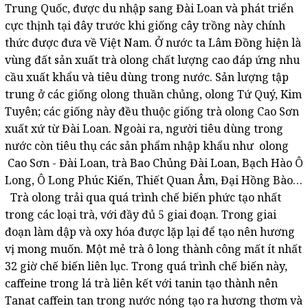
Trung Quốc, được du nhập sang Đài Loan và phát triển
cực thịnh tại đây trước khi giống cây trồng này chính
thức được đưa về Việt Nam. Ở nước ta Lâm Đồng hiện là
vùng đất sản xuất trà olong chất lượng cao đáp ứng nhu
cầu xuất khẩu và tiêu dùng trong nước. Sản lượng tập
trung ở các giống olong thuần chủng, olong Tứ Quý, Kim
Tuyên; các giống này đều thuộc giống trà olong Cao Sơn
xuất xứ từ Đài Loan. Ngoài ra, người tiêu dùng trong
nước còn tiêu thụ các sản phẩm nhập khẩu như olong
Cao Sơn - Đài Loan, trà Bao Chủng Đài Loan, Bạch Hào Ô
Long, Ô Long Phúc Kiến, Thiết Quan Âm, Đại Hồng Bào…
Trà olong trải qua quá trình chế biến phức tạo nhất
trong các loại trà, với đầy đủ 5 giai đoạn. Trong giai
đoạn làm dập và oxy hóa được lặp lại để tạo nên hương
vị mong muốn. Một mẻ trà ô long thành công mất ít nhất
32 giờ chế biến liên lục. Trong quá trình chế biến này,
caffeine trong lá trà liên kết với tanin tạo thành nên
Tanat caffein tan trong nước nóng tạo ra hương thơm và