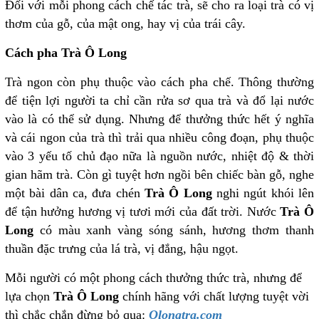
Đối với mỗi phong cách chế tác trà, sẽ cho ra loại trà có vị
thơm của gỗ, của mật ong, hay vị của trái cây.
Cách pha Trà Ô Long
Trà ngon còn phụ thuộc vào cách pha chế. Thông thường
để tiện lợi người ta chỉ cần rửa sơ qua trà và đổ lại nước
vào là có thể sử dụng. Nhưng để thưởng thức hết ý nghĩa
và cái ngon của trà thì trải qua nhiều công đoạn, phụ thuộc
vào 3 yếu tố chủ đạo nữa là nguồn nước, nhiệt độ & thời
gian hãm trà. Còn gì tuyệt hơn ngồi bên chiếc bàn gỗ, nghe
một bài dân ca, đưa chén
Trà Ô Long
nghi ngút khói lên
để tận hưởng hương vị tươi mới của đất trời. Nước
Trà Ô
Long
có màu xanh vàng sóng sánh, hương thơm thanh
thuần đặc trưng của lá trà, vị đắng, hậu ngọt.
Mỗi người có một phong cách thưởng thức trà, nhưng để
lựa chọn
Trà Ô Long
chính hãng với chất lượng tuyệt vời
thì chắc chắn đừng bỏ qua:
Olongtra.com