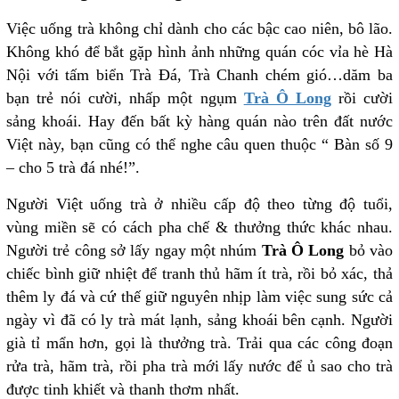
Việc uống trà không chỉ dành cho các bậc cao niên, bô lão.
Không khó để bắt gặp hình ảnh những quán cóc vỉa hè Hà
Nội với tấm biển Trà Đá, Trà Chanh chém gió…dăm ba
bạn trẻ nói cười, nhấp một ngụm
Trà Ô Long
rồi cười
sảng khoái. Hay đến bất kỳ hàng quán nào trên đất nước
Việt này, bạn cũng có thể nghe câu quen thuộc “ Bàn số 9
– cho 5 trà đá nhé!”.
Người Việt uống trà ở nhiều cấp độ theo từng độ tuổi,
vùng miền sẽ có cách pha chế & thưởng thức khác nhau.
Người trẻ công sở lấy ngay một nhúm
Trà Ô Long
bỏ vào
chiếc bình giữ nhiệt để tranh thủ hãm ít trà, rồi bỏ xác, thả
thêm ly đá và cứ thế giữ nguyên nhịp làm việc sung sức cả
ngày vì đã có ly trà mát lạnh, sảng khoái bên cạnh. Người
già tỉ mẩn hơn, gọi là thưởng trà. Trải qua các công đoạn
rửa trà, hãm trà, rồi pha trà mới lấy nước để ủ sao cho trà
được tinh khiết và thanh thơm nhất.