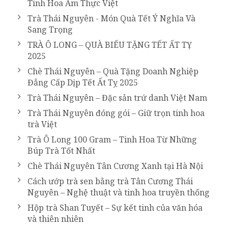
Tinh Hoa Ẩm Thực Việt
Trà Thái Nguyên - Món Quà Tết Ý Nghĩa Và
Sang Trọng
TRÀ Ô LONG – QUÀ BIẾU TẶNG TẾT ẤT TỴ
2025
Chè Thái Nguyên – Quà Tặng Doanh Nghiệp
Đẳng Cấp Dịp Tết Ất Tỵ 2025
Trà Thái Nguyên – Đặc sản trứ danh Việt Nam
Trà Thái Nguyên đóng gói – Giữ trọn tinh hoa
trà Việt
Trà Ô Long 100 Gram – Tinh Hoa Từ Những
Búp Trà Tốt Nhất
Chè Thái Nguyên Tân Cương Xanh tại Hà Nội
Cách ướp trà sen bằng trà Tân Cương Thái
Nguyên – Nghệ thuật và tinh hoa truyền thống
Hộp trà Shan Tuyết – Sự kết tinh của văn hóa
và thiên nhiên