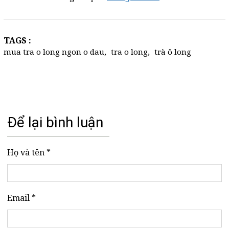
TAGS :
mua tra o long ngon o dau
,
tra o long
,
trà ô long
Để lại bình luận
Họ và tên *
Email *