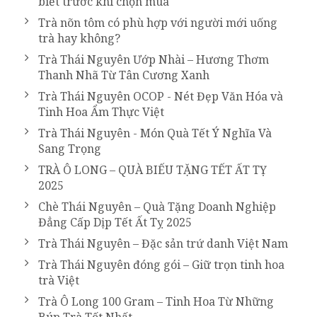
biết trước khi chọn mua
Trà nõn tôm có phù hợp với người mới uống
trà hay không?
Trà Thái Nguyên Ướp Nhài – Hương Thơm
Thanh Nhã Từ Tân Cương Xanh
Trà Thái Nguyên OCOP - Nét Đẹp Văn Hóa và
Tinh Hoa Ẩm Thực Việt
Trà Thái Nguyên - Món Quà Tết Ý Nghĩa Và
Sang Trọng
TRÀ Ô LONG – QUÀ BIẾU TẶNG TẾT ẤT TỴ
2025
Chè Thái Nguyên – Quà Tặng Doanh Nghiệp
Đẳng Cấp Dịp Tết Ất Tỵ 2025
Trà Thái Nguyên – Đặc sản trứ danh Việt Nam
Trà Thái Nguyên đóng gói – Giữ trọn tinh hoa
trà Việt
Trà Ô Long 100 Gram – Tinh Hoa Từ Những