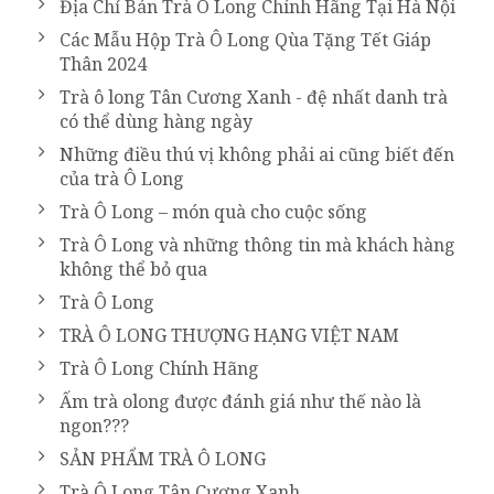
Địa Chỉ Bán Trà Ô Long Chính Hãng Tại Hà Nội
Các Mẫu Hộp Trà Ô Long Qùa Tặng Tết Giáp
Thân 2024
Trà ô long Tân Cương Xanh - đệ nhất danh trà
có thể dùng hàng ngày
Những điều thú vị không phải ai cũng biết đến
của trà Ô Long
Trà Ô Long – món quà cho cuộc sống
Trà Ô Long và những thông tin mà khách hàng
không thể bỏ qua
Trà Ô Long
TRÀ Ô LONG THƯỢNG HẠNG VIỆT NAM
Trà Ô Long Chính Hãng
Ấm trà olong được đánh giá như thế nào là
ngon???
SẢN PHẨM TRÀ Ô LONG
Trà Ô Long Tân Cương Xanh