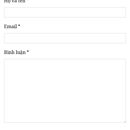
Họ và tên *
Email *
Bình luận *