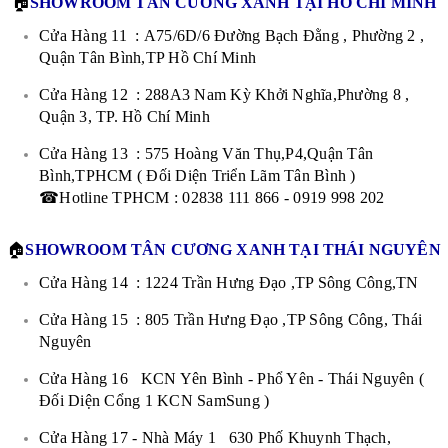
🏠
SHOWROOM TÂN CƯƠNG XANH TẠI HỒ CHÍ MINH
Cửa Hàng 11 : A75/6D/6 Đường Bạch Đằng , Phường 2 ,
Quận Tân Bình,TP Hồ Chí Minh
Cửa Hàng 12 : 288A3 Nam Kỳ Khởi Nghĩa,Phường 8 ,
Quận 3, TP. Hồ Chí Minh
Cửa Hàng 13 : 575 Hoàng Văn Thụ,P4,Quận Tân
Bình,TPHCM ( Đối Diện Triển Lãm Tân Bình )
☎Hotline TPHCM : 02838 111 866 - 0919 998 202
🏠
SHOWROOM TÂN CƯƠNG XANH TẠI THÁI NGUYÊN
Cửa Hàng 14 : 1224 Trần Hưng Đạo ,TP Sông Công,TN
Cửa Hàng 15 : 805 Trần Hưng Đạo ,TP Sông Công, Thái
Nguyên
Cửa Hàng 16 KCN Yên Bình - Phổ Yên - Thái Nguyên (
Đối Diện Cổng 1 KCN SamSung )
Cửa Hàng 17 - Nhà Máy 1 630 Phố Khuynh Thạch,