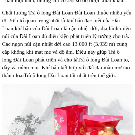
Loan một năm, nhưng chỉ có 2% số đó được xuất khẩu.
Chất lượng Trà ô long Đài Loan Đài Loan thuộc nhiều yếu
tố. Yếu tố quan trọng nhất là khí hậu đặc biệt của Đài
Loan,khí hậu của Đài Loan là cận nhiệt đới, địa hình miền
núi của Đài Loan đủ điều kiện phát triển lý tưởng cho trà.
Các ngọn núi cận nhiệt đới cao 13.000 ft (3.939 m) cung
cấp không khí mát mẻ và độ ẩm. Điều này giúp Trà ô
long Đài Loan phát triển và cho láTrà ô long Đài Loan to,
dày và mềm mại. Khí hậu kết hợp với đất đai màu mỡ tạo
thành loạiTrà ô long Đài Loan tốt nhất trên thế giới.