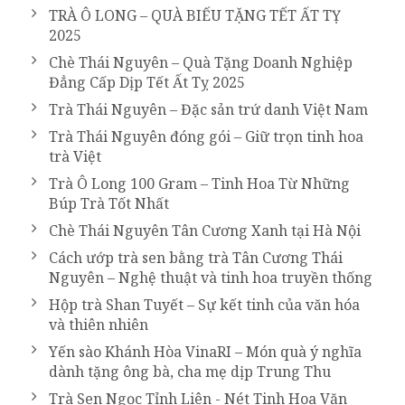
TRÀ Ô LONG – QUÀ BIẾU TẶNG TẾT ẤT TỴ
2025
Chè Thái Nguyên – Quà Tặng Doanh Nghiệp
Đẳng Cấp Dịp Tết Ất Tỵ 2025
Trà Thái Nguyên – Đặc sản trứ danh Việt Nam
Trà Thái Nguyên đóng gói – Giữ trọn tinh hoa
trà Việt
Trà Ô Long 100 Gram – Tinh Hoa Từ Những
Búp Trà Tốt Nhất
Chè Thái Nguyên Tân Cương Xanh tại Hà Nội
Cách ướp trà sen bằng trà Tân Cương Thái
Nguyên – Nghệ thuật và tinh hoa truyền thống
Hộp trà Shan Tuyết – Sự kết tinh của văn hóa
và thiên nhiên
Yến sào Khánh Hòa VinaRI – Món quà ý nghĩa
dành tặng ông bà, cha mẹ dịp Trung Thu
Trà Sen Ngọc Tỉnh Liên - Nét Tinh Hoa Văn