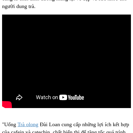
người dung trà.
"Uống
Trà olong
Đài Loan cung cấp những lợi ích kết hợp
của cafein và catechin, chất hiển thị để tăng tốc quá trình