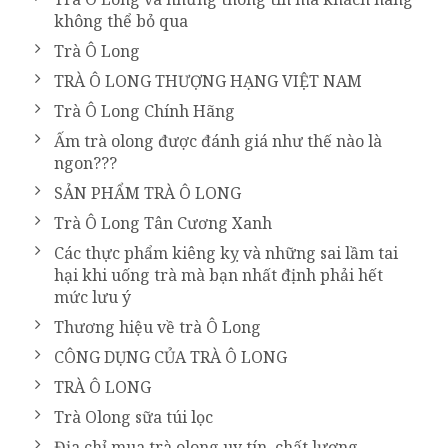
không thể bỏ qua
Trà Ô Long
TRÀ Ô LONG THƯỢNG HẠNG VIỆT NAM
Trà Ô Long Chính Hãng
Ấm trà olong được đánh giá như thế nào là
ngon???
SẢN PHẨM TRÀ Ô LONG
Trà Ô Long Tân Cương Xanh
Các thực phẩm kiêng kỵ và những sai lầm tai
hại khi uống trà mà bạn nhất định phải hết
mức lưu ý
Thương hiệu về trà Ô Long
CÔNG DỤNG CỦA TRÀ Ô LONG
TRÀ Ô LONG
Trà Olong sữa túi lọc
Địa chỉ mua trà olong uy tín, chất lượng