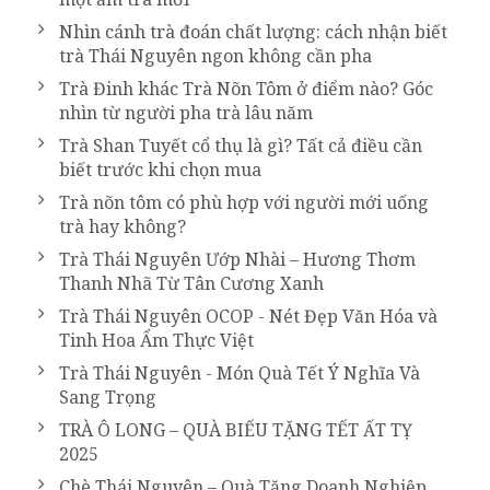
Nhìn cánh trà đoán chất lượng: cách nhận biết
trà Thái Nguyên ngon không cần pha
Trà Đinh khác Trà Nõn Tôm ở điểm nào? Góc
nhìn từ người pha trà lâu năm
Trà Shan Tuyết cổ thụ là gì? Tất cả điều cần
biết trước khi chọn mua
Trà nõn tôm có phù hợp với người mới uống
trà hay không?
Trà Thái Nguyên Ướp Nhài – Hương Thơm
Thanh Nhã Từ Tân Cương Xanh
Trà Thái Nguyên OCOP - Nét Đẹp Văn Hóa và
Tinh Hoa Ẩm Thực Việt
Trà Thái Nguyên - Món Quà Tết Ý Nghĩa Và
Sang Trọng
TRÀ Ô LONG – QUÀ BIẾU TẶNG TẾT ẤT TỴ
2025
Chè Thái Nguyên – Quà Tặng Doanh Nghiệp