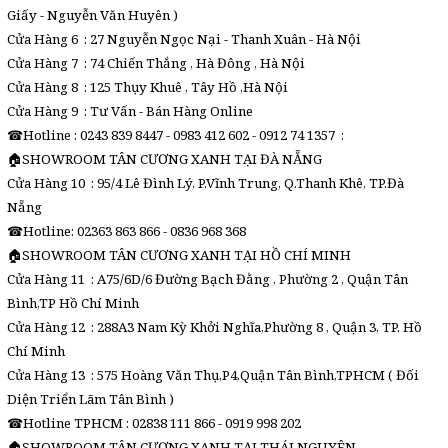
Giấy - Nguyễn Văn Huyên )
Cửa Hàng 6 : 27 Nguyễn Ngọc Nại - Thanh Xuân - Hà Nội
Cửa Hàng 7 : 74 Chiến Thắng , Hà Đông , Hà Nội
Cửa Hàng 8 : 125 Thụy Khuê , Tây Hồ ,Hà Nội
Cửa Hàng 9 : Tư Vấn - Bán Hàng Online
☎Hotline : 0243 839 8447 - 0983 412 602 - 0912 74 1357 :
🏠SHOWROOM TÂN CƯƠNG XANH TẠI ĐÀ NẴNG
Cửa Hàng 10 : 95/4 Lê Đình Lý, P.Vĩnh Trung, Q.Thanh Khê, TP.Đà
Nẵng
☎Hotline: 02363 863 866 - 0836 968 368
🏠SHOWROOM TÂN CƯƠNG XANH TẠI HỒ CHÍ MINH
Cửa Hàng 11 : A75/6D/6 Đường Bạch Đằng , Phường 2 , Quận Tân
Bình,TP Hồ Chí Minh
Cửa Hàng 12 : 288A3 Nam Kỳ Khởi Nghĩa,Phường 8 , Quận 3, TP. Hồ
Chí Minh
Cửa Hàng 13 : 575 Hoàng Văn Thụ,P4,Quận Tân Bình,TPHCM ( Đối
Diện Triển Lãm Tân Bình )
☎Hotline TPHCM : 02838 111 866 - 0919 998 202
🏠SHOWROOM TÂN CƯƠNG XANH TẠI THÁI NGUYÊN