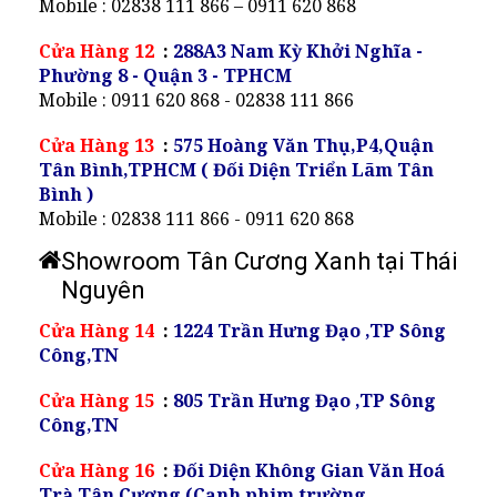
Mobile : 02838 111 866 – 0911 620 868
Cửa Hàng 12
:
288A3 Nam Kỳ Khởi Nghĩa -
Phường 8 - Quận 3 - TPHCM
Mobile : 0911 620 868 - 02838 111 866
Cửa Hàng 13
:
575 Hoàng Văn Thụ,P4,Quận
Tân Bình,TPHCM ( Đối Diện Triển Lãm Tân
Bình )
Mobile : 02838 111 866 - 0911 620 868
Showroom Tân Cương Xanh tại Thái
Nguyên
Cửa Hàng 14
:
1224 Trần Hưng Đạo ,TP Sông
Công,TN
Cửa Hàng 15
:
805 Trần Hưng Đạo ,TP Sông
Công,TN
Cửa Hàng 16
:
Đối Diện Không Gian Văn Hoá
Trà Tân Cương (Cạnh phim trường