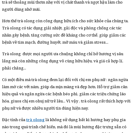
trà sẽ thoảng mùi thơm nhẹ với vị chát thanh và ngọt hậu làm cho
người dùng nhớ mãi.
Hơn thế trà olong còn công dụng hữu ích cho sức khỏe của chúng ta.
Trà olong có tác dụng giải nhiệt, gải độc và phòng chống các tác
nhân gây bệnh, tăng cường sức đề kháng cho cơ thể, giúp giảm các
bệnh về tim mạch, đường huyết, mỡ máu và giảm stress...
Trà olong được mọi người ưa chuộng không chỉ bở hương vị sâu
lắng mà còn những công dụng vô cùng hữu hiệu, và giá cả hợp lí,
phải chăng...
Có một điều mà trà olong đem lại đối với chị em phụ nữ : ngăn ngừa
làm mờ các vết nám, giúp da mịn màng và đẹp hơn. Hỗ trợ giảm cân
hiệu quả và ngăn ngừa các bệnh béo phì, giảm các triệu chứng lão
hóa, giuos chị em ohuj nữ trẻ lâu... Vì vậy , trà olong rất thích hợp với
phụ nữ và được nhiều người tin dùng hiện nay.
Đặc tính của
trà olong
là không sử dụng bất kì hương hay phụ gia
nào trong quá trình chế biến, mà đó là mùi hương đặc trưng sẵn có