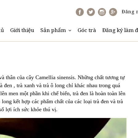
Đăng 
hủ
Giới thiệu
Sản phẩm
Góc trà
Đăng ký làm đ
và thân của cây Camellia sinensis. Những chất tương tự
 đen , trà xanh và trà ô long chỉ khác nhau trong quá
 lên men một phần khi chế biến, trà đen là hoàn toàn lên
 long kết hợp các phẩm chất của các loại trà đen và trà
ố lợi ích sức khỏe thú vị.