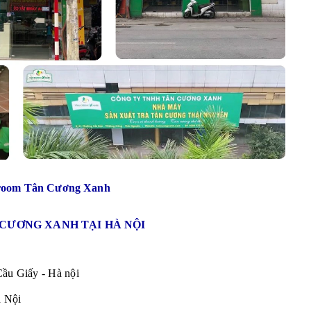
room Tân Cương Xanh
ƯƠNG XANH TẠI HÀ NỘI
ầu Giấy - Hà nội
 Nội