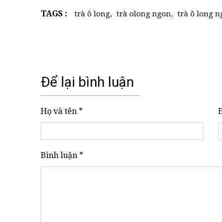
TAGS :
trà ô long
,
trà olong ngon
,
trà ô long n
Để lại bình luận
Họ và tên *
Bình luận *