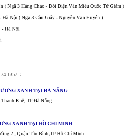
n ( Ngã 3 Hàng Cháo - Đối Diện Văn Miếu Quốc Tử Giám )
 Hà Nội ( Ngã 3 Cầu Giấy - Nguyễn Văn Huyên )
 - Hà Nội
i
 74 1357 :
ƯƠNG XANH TẠI ĐÀ NẴNG
Q.Thanh Khê, TP.Đà Nẵng
NG XANH TẠI HỒ CHÍ MINH
ờng 2 , Quận Tân Bình,TP Hồ Chí Minh