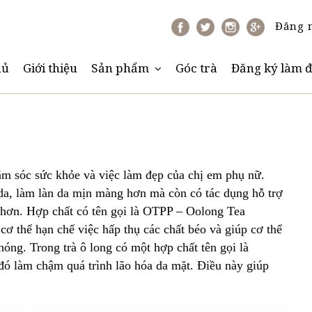
Đăng 
hủ
Giới thiệu
Sản phẩm
Góc trà
Đăng ký làm đ
hăm sóc sức khỏe và việc làm đẹp của chị em phụ nữ.
 da, làm làn da mịn màng hơn mà còn có tác dụng hỗ trợ
 hơn. Hợp chất có tên gọi là OTPP – Oolong Tea
cơ thể hạn chế việc hấp thụ các chất béo và giúp cơ thể
hóng. Trong trà ô long có một hợp chất tên gọi là
đó làm chậm quá trình lão hóa da mặt. Điều này giúp