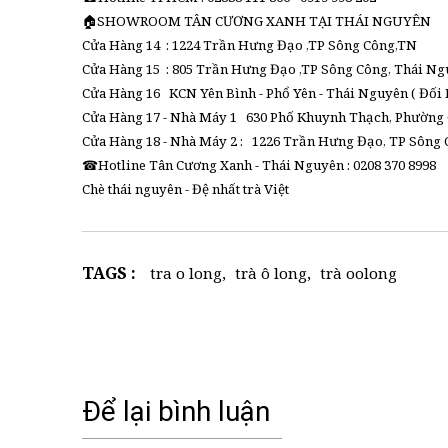
🏠SHOWROOM TÂN CƯƠNG XANH TẠI THÁI NGUYÊN
Cửa Hàng 14 : 1224 Trần Hưng Đạo ,TP Sông Công,TN
Cửa Hàng 15 : 805 Trần Hưng Đạo ,TP Sông Công, Thái N
Cửa Hàng 16 KCN Yên Bình - Phổ Yên - Thái Nguyên ( Đối
Cửa Hàng 17 - Nhà Máy 1 630 Phố Khuynh Thạch, Phường 
Cửa Hàng 18 - Nhà Máy 2 : 1226 Trần Hưng Đạo, TP Sông
☎Hotline Tân Cương Xanh - Thái Nguyên : 0208 370 8998
Chè thái nguyên - Đệ nhất trà Việt
TAGS :
tra o long
,
trà ô long
,
trà oolong
Để lại bình luận