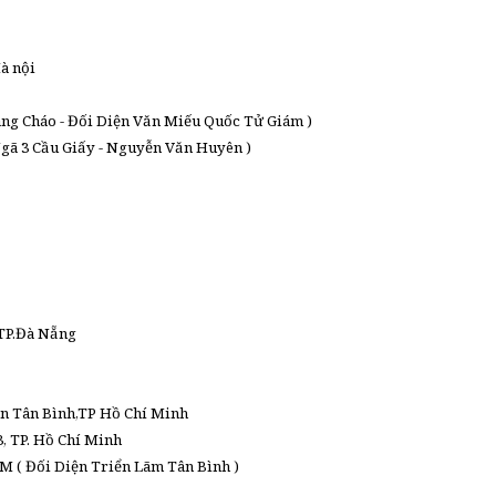
à nội
àng Cháo - Đối Diện Văn Miếu Quốc Tử Giám )
Ngã 3 Cầu Giấy - Nguyễn Văn Huyên )
 TP.Đà Nẵng
ận Tân Bình,TP Hồ Chí Minh
, TP. Hồ Chí Minh
 ( Đối Diện Triển Lãm Tân Bình )