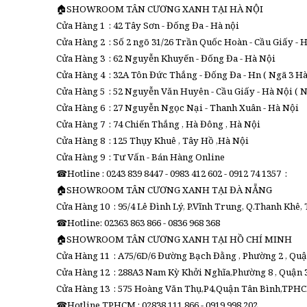
🏠SHOWROOM TÂN CƯƠNG XANH TẠI HÀ NỘI
Cửa Hàng 1 : 42 Tây Sơn - Đống Đa - Hà nội
Cửa Hàng 2 : Số 2 ngõ 31/26 Trần Quốc Hoàn - Cầu Giấy - H
Cửa Hàng 3 : 62 Nguyễn Khuyến - Đống Đa - Hà Nội
Cửa Hàng 4 : 32A Tôn Đức Thắng - Đống Đa - Hn ( Ngã 3 H
Cửa Hàng 5 : 52 Nguyễn Văn Huyên - Cầu Giấy - Hà Nội ( 
Cửa Hàng 6 : 27 Nguyễn Ngọc Nại - Thanh Xuân - Hà Nội
Cửa Hàng 7 : 74 Chiến Thắng , Hà Đông , Hà Nội
Cửa Hàng 8 : 125 Thụy Khuê , Tây Hồ ,Hà Nội
Cửa Hàng 9 : Tư Vấn - Bán Hàng Online
☎Hotline : 0243 839 8447 - 0983 412 602 - 0912 74 1357 :
🏠SHOWROOM TÂN CƯƠNG XANH TẠI ĐÀ NẴNG
Cửa Hàng 10 : 95/4 Lê Đình Lý, P.Vĩnh Trung, Q.Thanh Khê,
☎Hotline: 02363 863 866 - 0836 968 368
🏠SHOWROOM TÂN CƯƠNG XANH TẠI HỒ CHÍ MINH
Cửa Hàng 11 : A75/6D/6 Đường Bạch Đằng , Phường 2 , Qu
Cửa Hàng 12 : 288A3 Nam Kỳ Khởi Nghĩa,Phường 8 , Quận 3
Cửa Hàng 13 : 575 Hoàng Văn Thụ,P4,Quận Tân Bình,TPHCM
☎Hotline TPHCM : 02838 111 866 - 0919 998 202