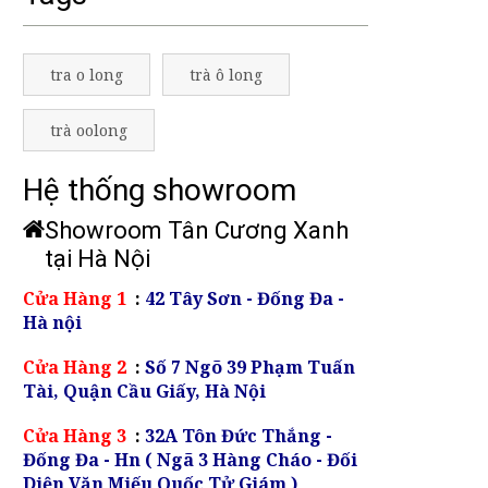
tra o long
trà ô long
trà oolong
Hệ thống showroom
Showroom Tân Cương Xanh
tại Hà Nội
Cửa Hàng 1
:
42 Tây Sơn - Đống Đa -
Hà nội
Cửa Hàng 2
:
Số 7 Ngõ 39 Phạm Tuấn
Tài, Quận Cầu Giấy, Hà Nội
Cửa Hàng 3
:
32A Tôn Đức Thắng -
Đống Đa - Hn ( Ngã 3 Hàng Cháo - Đối
Diện Văn Miếu Quốc Tử Giám )