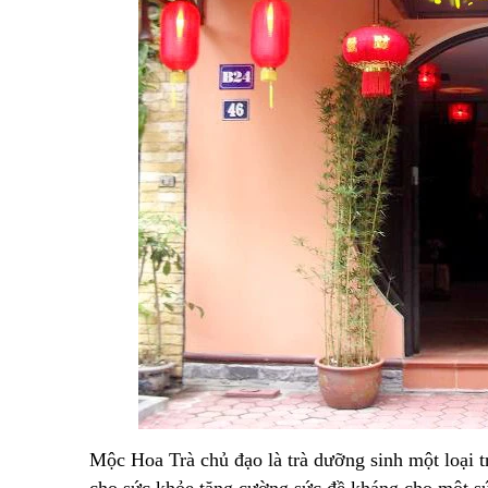
Mộc Hoa Trà chủ đạo là trà dưỡng sinh một loại t