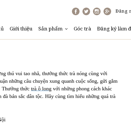
Đăng 
hủ
Giới thiệu
Sản phẩm
Góc trà
Đăng ký làm đ
ững thú vui tao nhã, thưởng thức trà nóng cùng với
luận những câu chuyện xung quanh cuộc sống, gửi gắm
ơn. Thưởng thức
trà ô long
với những phong cách khác
 đà bản sắc dân tộc. Hãy cùng tìm hiểu những quá trà
Nội