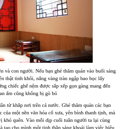
ên và con người. Nếu bạn ghé thăm quán vào buổi sáng
n thật tinh khôi, nắng vàng tràn ngập bao bọc lấy
những chiếc ghế nệm được sắp xếp gọn gàng mang đến
ian ấm cũng không bị gò bó
dân từ khắp nơi trên cả nước. Ghé thăm quán các bạn
c của một nền văn hóa cổ xưa, yên bình thanh tịnh, mà
 khó quên. Vào mỗi dịp cuối tuần người ta lại cùng
và tạo cho mình một tinh thần sảng khoái làm việc hiệu