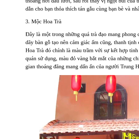
thoảng nơi đầu lưỡi, sau rồi thấy vị ngọt bùi của 
dẫn cho bạn thỏa thích tán gẫu cùng bạn bè và n
3. Mộc Hoa Trà
Đây là một trong những quá trà đạo mang phong c
dãy bàn gỗ tạo nên cảm giác ấm cũng, thanh tịn
Hoa Trà đó chính là màu trầm với sự kết hợp tinh
quán sử dụng, màu đỏ vàng bắt mắt của những chi
gian thoáng đãng mang dấn ấn của người Trung H