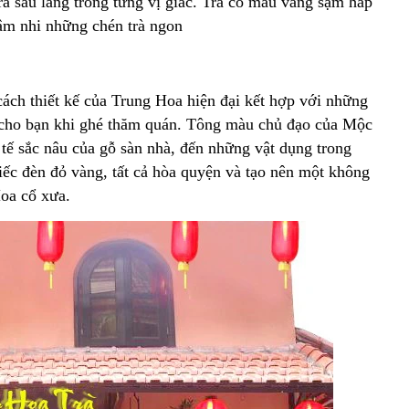
trà sâu lắng trong từng vị giác. Trà có màu vàng sậm hấp
hâm nhi những chén trà ngon
ách thiết kế của Trung Hoa hiện đại kết hợp với những
h cho bạn khi ghé thăm quán. Tông màu chủ đạo của Mộc
 tế sắc nâu của gỗ sàn nhà, đến những vật dụng trong
ếc đèn đỏ vàng, tất cả hòa quyện và tạo nên một không
oa cổ xưa.