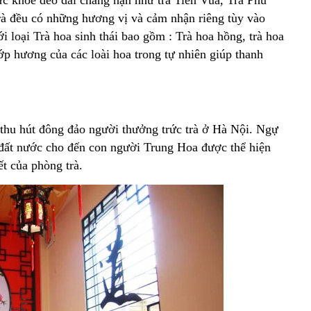
c khỏe dẻo dai chẳng hạn như trà Tiến Vua, Trà Phu
trà đều có những hương vị và cảm nhận riêng tùy vào
i loại Trà hoa sinh thái bao gồm : Trà hoa hồng, trà hoa
ớp hương của các loài hoa trong tự nhiên giúp thanh
 thu hút đông đảo người thưởng trức trà ở Hà Nội. Ngự
 đất nước cho đến con người Trung Hoa được thể hiện
iết của phòng trà.