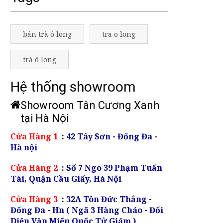
bán trà ô long
tra o long
trà ô long
Hệ thống showroom
Showroom Tân Cương Xanh
tại Hà Nội
Cửa Hàng 1
:
42 Tây Sơn - Đống Đa -
Hà nội
Cửa Hàng 2
:
Số 7 Ngõ 39 Phạm Tuấn
Tài, Quận Cầu Giấy, Hà Nội
Cửa Hàng 3
:
32A Tôn Đức Thắng -
Đống Đa - Hn ( Ngã 3 Hàng Cháo - Đối
Diện Văn Miếu Quốc Tử Giám )