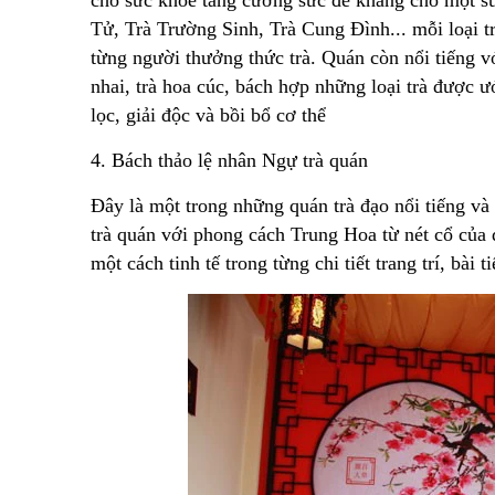
cho sức khỏe tăng cường sức đề kháng cho một sứ
Tử, Trà Trường Sinh, Trà Cung Đình... mỗi loại 
từng người thưởng thức trà. Quán còn nổi tiếng vớ
nhai, trà hoa cúc, bách hợp những loại trà được ư
lọc, giải độc và bồi bổ cơ thể
4. Bách thảo lệ nhân Ngự trà quán
Đây là một trong những quán trà đạo nổi tiếng và
trà quán với phong cách Trung Hoa từ nét cổ của
một cách tinh tế trong từng chi tiết trang trí, bài t