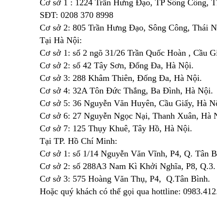
Cơ sở 1 : 1224 Trần Hưng Đạo, TP Sông Công, 
SĐT: 0208 370 8998
Cơ sở 2: 805 Trần Hưng Đạo, Sông Công, Thái 
Tại Hà Nội:
Cơ sở 1: số 2 ngõ 31/26 Trần Quốc Hoàn , Cầu G
Cơ sở 2: số 42 Tây Sơn, Đống Đa, Hà Nội.
Cơ sở 3: 288 Khâm Thiên, Đống Đa, Hà Nội.
Cơ sở 4: 32A Tôn Đức Thắng, Ba Đình, Hà Nội.
Cơ sở 5: 36 Nguyễn Văn Huyên, Cầu Giấy, Hà Nộ
Cơ sở 6: 27 Nguyễn Ngọc Nại, Thanh Xuân, Hà 
Cơ sở 7: 125 Thụy Khuê, Tây Hồ, Hà Nội.
Tại TP. Hồ Chí Minh:
Cơ sở 1: số 1/14 Nguyễn Văn Vĩnh, P4, Q. Tân B
Cơ sở 2: số 288A3 Nam Kì Khởi Nghĩa, P8, Q.3.
Cơ sở 3: 575 Hoàng Văn Thụ, P4, Q.Tân Bình.
Hoặc quý khách có thể gọi qua hottline: 0983.412