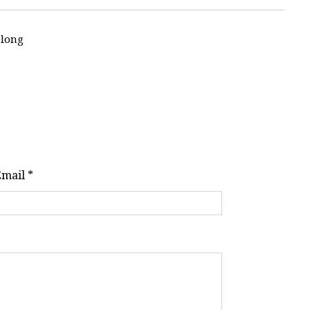
 long
Email *