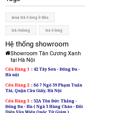
mua trà ô long ở đâu
trà Oolong
trà ô long
Hệ thống showroom
Showroom Tân Cương Xanh
tại Hà Nội
Cửa Hàng 1
:
42 Tây Sơn - Đống Đa -
Hà nội
Cửa Hàng 2
:
Số 7 Ngõ 39 Phạm Tuấn
Tài, Quận Cầu Giấy, Hà Nội
Cửa Hàng 3
:
32A Tôn Đức Thắng -
Đống Đa - Hn ( Ngã 3 Hàng Cháo - Đối
Diện Văn Miếu Quốc Tử Giám )