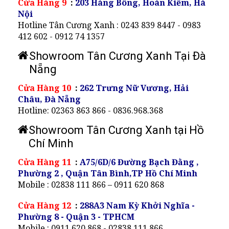
Cửa Hàng 9
:
203 Hàng Bông, Hoàn Kiếm, Hà
Nội
Hotline Tân Cương Xanh : 0243 839 8447 - 0983
412 602 - 0912 74 1357
Showroom Tân Cương Xanh Tại Đà
Nẵng
Cửa Hàng 10
:
262 Trưng Nữ Vương, Hải
Châu, Đà Nẵng
Hotline: 02363 863 866 - 0836.968.368
Showroom Tân Cương Xanh tại Hồ
Chí Minh
Cửa Hàng 11
:
A75/6D/6 Đường Bạch Đằng ,
Phường 2 , Quận Tân Bình,TP Hồ Chí Minh
Mobile : 02838 111 866 – 0911 620 868
Cửa Hàng 12
:
288A3 Nam Kỳ Khởi Nghĩa -
Phường 8 - Quận 3 - TPHCM
Mobile : 0911 620 868 - 02838 111 866