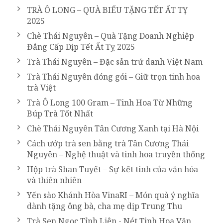
TRÀ Ô LONG – QUÀ BIẾU TẶNG TẾT ẤT TỴ
2025
Chè Thái Nguyên – Quà Tặng Doanh Nghiệp
Đẳng Cấp Dịp Tết Ất Tỵ 2025
Trà Thái Nguyên – Đặc sản trứ danh Việt Nam
Trà Thái Nguyên đóng gói – Giữ trọn tinh hoa
trà Việt
Trà Ô Long 100 Gram – Tinh Hoa Từ Những
Búp Trà Tốt Nhất
Chè Thái Nguyên Tân Cương Xanh tại Hà Nội
Cách ướp trà sen bằng trà Tân Cương Thái
Nguyên – Nghệ thuật và tinh hoa truyền thống
Hộp trà Shan Tuyết – Sự kết tinh của văn hóa
và thiên nhiên
Yến sào Khánh Hòa VinaRI – Món quà ý nghĩa
dành tặng ông bà, cha mẹ dịp Trung Thu
Trà Sen Ngọc Tỉnh Liên - Nét Tinh Hoa Văn