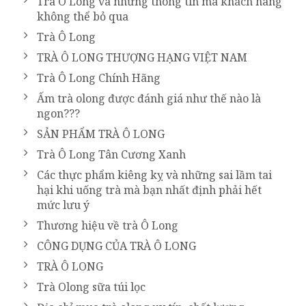
Trà Ô Long và những thông tin mà khách hàng
không thể bỏ qua
Trà Ô Long
TRÀ Ô LONG THƯỢNG HẠNG VIỆT NAM
Trà Ô Long Chính Hãng
Ấm trà olong được đánh giá như thế nào là
ngon???
SẢN PHẨM TRÀ Ô LONG
Trà Ô Long Tân Cương Xanh
Các thực phẩm kiêng kỵ và những sai lầm tai
hại khi uống trà mà bạn nhất định phải hết
mức lưu ý
Thương hiệu về trà Ô Long
CÔNG DỤNG CỦA TRÀ Ô LONG
TRÀ Ô LONG
Trà Olong sữa túi lọc