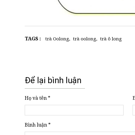
TAGS :
trà Oolong
,
trà oolong
,
trà ô long
Để lại bình luận
Họ và tên *
Bình luận *