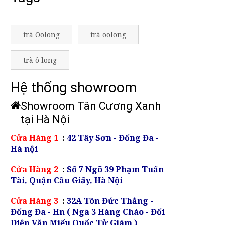
trà Oolong
trà oolong
trà ô long
Hệ thống showroom
Showroom Tân Cương Xanh
tại Hà Nội
Cửa Hàng 1
:
42 Tây Sơn - Đống Đa -
Hà nội
Cửa Hàng 2
:
Số 7 Ngõ 39 Phạm Tuấn
Tài, Quận Cầu Giấy, Hà Nội
Cửa Hàng 3
:
32A Tôn Đức Thắng -
Đống Đa - Hn ( Ngã 3 Hàng Cháo - Đối
Diện Văn Miếu Quốc Tử Giám )