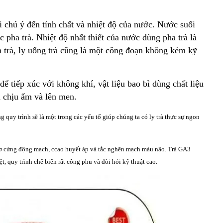
ải chú ý đến tính chất và nhiệt độ của nước. Nước suối
c pha trà. Nhiệt độ nhất thiết của nước dùng pha trà là
h trà, ly uống trà cũng là một công đoạn không kém kỹ
ể tiếp xúc với không khí, vật liệu bao bì dùng chất liệu
 chịu ẩm và lên men.
g quy trình sẽ là một trong các yếu tố giúp chúng ta có ly trà thực sự ngon
 cứng động mạch, ccao huyết áp và tắc nghẽn mạch máu não. Trà GA3
t, quy trình chế biến rất công phu và đòi hỏi kỹ thuật cao.