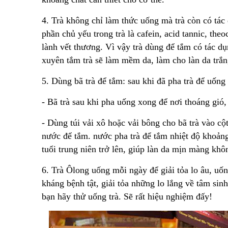
4. Trà không chỉ làm thức uống mà trà còn có tá
phần chủ yếu trong trà là cafein, acid tannic, th
lành vết thương. Vì vậy trà dùng để tắm có tác 
xuyên tắm trà sẽ làm mềm da, làm cho làn da trắng
5. Dùng bã trà để tắm: sau khi đã pha trà để uống
- Bã trà sau khi pha uống xong để nơi thoáng gió
- Dùng túi vải xô hoặc vải bông cho bã trà vào cột
nước để tắm. nước pha trà để tắm nhiệt độ khoảng
tuổi trung niên trở lên, giúp làn da mịn màng khô
6. Trà Ôlong uống mỗi ngày để giải tỏa lo âu, uốn
kháng bệnh tật, giải tỏa những lo lắng về tâm sin
bạn hãy thử uống trà. Sẽ rất hiệu nghiệm đấy!