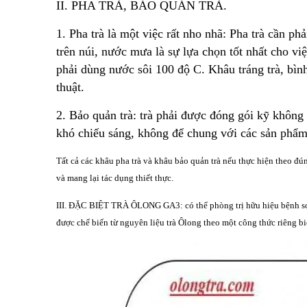
II. PHA TRÀ, BẢO QUẢN TRÀ.
1. Pha trà là một việc rất nho nhã: Pha trà cần ph
trên núi, nước mưa là sự lựa chọn tốt nhất cho việ
phải dùng nước sôi 100 độ C. Khâu tráng trà, bìn
thuật.
2. Bảo quản trà: trà phải được đóng gói kỹ không đ
khó chiếu sáng, không để chung với các sản phẩm
Tất cả các khâu pha trà và khâu bảo quản trà nếu thực hiện theo đún
và mang lại tác dụng thiết thực.
III. ĐẶC BIỆT TRÀ ÔLONG GA3: có thể phòng trị hữu hiệu bệnh sơ
được chế biến từ nguyên liệu trà Ôlong theo một công thức riêng biệ