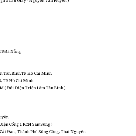
Ngã 3 Cầu Giấy - Nguyễn Văn Huyên )
 TP.Đà Nẵng
ận Tân Bình,TP Hồ Chí Minh
, TP. Hồ Chí Minh
 ( Đối Diện Triển Lãm Tân Bình )
guyên
 Diện Cổng 1 KCN SamSung )
Cải Đan , Thành Phố Sông Công, Thái Nguyên