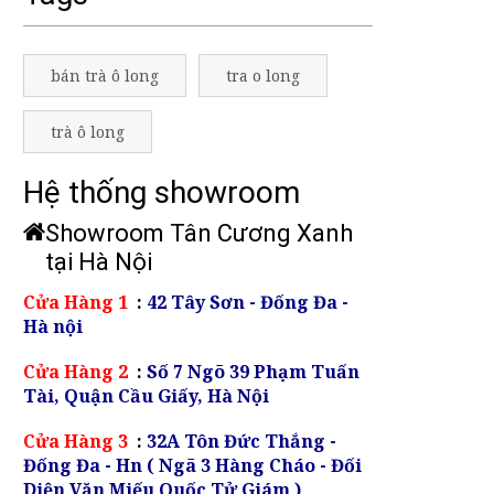
bán trà ô long
tra o long
trà ô long
Hệ thống showroom
Showroom Tân Cương Xanh
tại Hà Nội
Cửa Hàng 1
:
42 Tây Sơn - Đống Đa -
Hà nội
Cửa Hàng 2
:
Số 7 Ngõ 39 Phạm Tuấn
Tài, Quận Cầu Giấy, Hà Nội
Cửa Hàng 3
:
32A Tôn Đức Thắng -
Đống Đa - Hn ( Ngã 3 Hàng Cháo - Đối
Diện Văn Miếu Quốc Tử Giám )