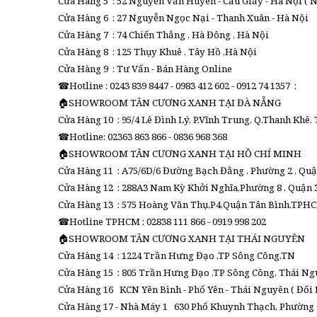
Cửa Hàng 5 : 52 Nguyễn Văn Huyên - Cầu Giấy - Hà Nội ( 
Cửa Hàng 6 : 27 Nguyễn Ngọc Nại - Thanh Xuân - Hà Nội
Cửa Hàng 7 : 74 Chiến Thắng , Hà Đông , Hà Nội
Cửa Hàng 8 : 125 Thụy Khuê , Tây Hồ ,Hà Nội
Cửa Hàng 9 : Tư Vấn - Bán Hàng Online
☎Hotline : 0243 839 8447 - 0983 412 602 - 0912 74 1357 :
🏠SHOWROOM TÂN CƯƠNG XANH TẠI ĐÀ NẴNG
Cửa Hàng 10 : 95/4 Lê Đình Lý, P.Vĩnh Trung, Q.Thanh Khê,
☎Hotline: 02363 863 866 - 0836 968 368
🏠SHOWROOM TÂN CƯƠNG XANH TẠI HỒ CHÍ MINH
Cửa Hàng 11 : A75/6D/6 Đường Bạch Đằng , Phường 2 , Qu
Cửa Hàng 12 : 288A3 Nam Kỳ Khởi Nghĩa,Phường 8 , Quận 3
Cửa Hàng 13 : 575 Hoàng Văn Thụ,P4,Quận Tân Bình,TPHCM
☎Hotline TPHCM : 02838 111 866 - 0919 998 202
🏠SHOWROOM TÂN CƯƠNG XANH TẠI THÁI NGUYÊN
Cửa Hàng 14 : 1224 Trần Hưng Đạo ,TP Sông Công,TN
Cửa Hàng 15 : 805 Trần Hưng Đạo ,TP Sông Công, Thái N
Cửa Hàng 16 KCN Yên Bình - Phổ Yên - Thái Nguyên ( Đối
Cửa Hàng 17 - Nhà Máy 1 630 Phố Khuynh Thạch, Phường 