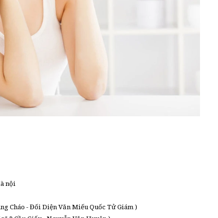
à nội
àng Cháo - Đối Diện Văn Miếu Quốc Tử Giám )