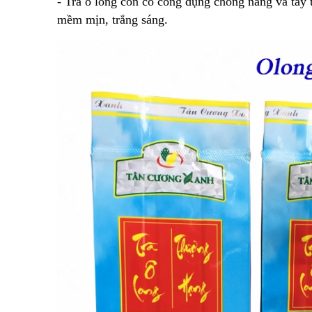
- Trà ô long còn có công dụng chống nắng và tẩy 
mềm mịn, trắng sáng.