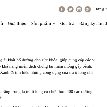
Đăng 
hủ
Giới thiệu
Sản phẩm
Góc trà
Đăng ký làm đ
 giải khát bổ dưỡng cho sức khỏe, giúp cung cấp các vi
ao khả năng miễn dịch chống lại mầm mống gây bệnh.
Xanh đi tìm hiểu những công dụng của trà ô long nhé!
rằng trong lá trà ô long có chứa hơn 400 các dưỡng
ời.