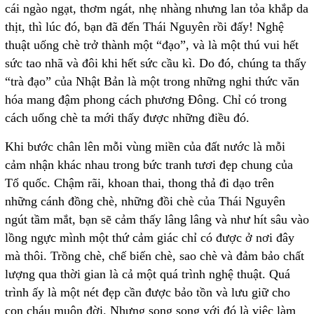
cái ngào ngạt, thơm ngát, nhẹ nhàng nhưng lan tỏa khắp da
thịt, thì lúc đó, bạn đã đến Thái Nguyên rồi đấy! Nghệ
thuật uống chè trở thành một “đạo”, và là một thú vui hết
sức tao nhã và đôi khi hết sức cầu kì. Do đó, chúng ta thấy
“trà đạo” của Nhật Bản là một trong những nghi thức văn
hóa mang đậm phong cách phương Đông. Chỉ có trong
cách uống chè ta mới thấy được những điều đó.
Khi bước chân lên mỗi vùng miền của đất nước là mỗi
cảm nhận khác nhau trong bức tranh tươi đẹp chung của
Tổ quốc. Chậm rãi, khoan thai, thong thả đi dạo trên
những cánh đồng chè, những đồi chè của Thái Nguyên
ngút tầm mắt, bạn sẽ cảm thấy lâng lâng và như hít sâu vào
lồng ngực mình một thứ cảm giác chỉ có được ở nơi đây
mà thôi. Trồng chè, chế biến chè, sao chè và đảm bảo chất
lượng qua thời gian là cả một quá trình nghệ thuật. Quá
trình ấy là một nét đẹp cần được bảo tồn và lưu giữ cho
con cháu muôn đời. Nhưng song song với đó là việc làm