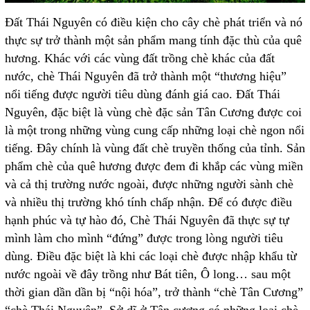
Đất Thái Nguyên có điều kiện cho cây chè phát triển và nó
thực sự trở thành một sản phẩm mang tính đặc thù của quê
hương. Khác với các vùng đất trồng chè khác của đất
nước, chè Thái Nguyên đã trở thành một “thương hiệu”
nổi tiếng được người tiêu dùng đánh giá cao. Đất Thái
Nguyên, đặc biệt là vùng chè đặc sản Tân Cương được coi
là một trong những vùng cung cấp những loại chè ngon nổi
tiếng. Đây chính là vùng đất chè truyền thống của tỉnh. Sản
phẩm chè của quê hương được đem đi khắp các vùng miền
và cả thị trường nước ngoài, được những người sành chè
và nhiều thị trường khó tính chấp nhận. Để có được điều
hạnh phúc và tự hào đó, Chè Thái Nguyên đã thực sự tự
mình làm cho mình “đứng” được trong lòng người tiêu
dùng. Điều đặc biệt là khi các loại chè được nhập khẩu từ
nước ngoài về đây trồng như Bát tiên, Ô long… sau một
thời gian dần dần bị “nội hóa”, trở thành “chè Tân Cương”
“chè Thái Nguyên”. Sở dĩ ở Tân cương có những loại chè