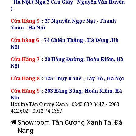
- Hà Nội ( Ngã 3 Cầu Giấy - Nguyễn Văn Huyên
)
Cửa Hàng 5
:
27 Nguyễn Ngọc Nại - Thanh
Xuân - Hà Nội
Cửa hàng 6
:
74 Chiến Thắng , Hà Đông ,Hà
Nội
Cửa Hàng 7
:
20 Hàng Đường, Hoàn Kiếm, Hà
Nội
Cửa Hàng 8
:
125 Thụy Khuê , Tây Hồ , Hà Nội
Cửa Hàng 9
:
203 Hàng Bông, Hoàn Kiếm, Hà
Nội
Hotline Tân Cương Xanh : 0243 839 8447 - 0983
412 602 - 0912 74 1357
Showroom Tân Cương Xanh Tại Đà
Nẵng