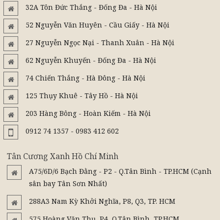
32A Tôn Đức Thắng - Đống Đa - Hà Nội
52 Nguyễn Văn Huyên - Cầu Giấy - Hà Nội
27 Nguyễn Ngọc Nại - Thanh Xuân - Hà Nội
62 Nguyễn Khuyến - Đống Đa - Hà Nội
74 Chiến Thắng - Hà Đông - Hà Nội
125 Thụy Khuê - Tây Hồ - Hà Nội
203 Hàng Bông - Hoàn Kiếm - Hà Nội
0912 74 1357 - 0983 412 602
Tân Cương Xanh Hồ Chí Minh
A75/6D/6 Bạch Đằng - P2 - Q.Tân Bình - TP.HCM (Cạnh
sân bay Tân Sơn Nhất)
288A3 Nam Kỳ Khởi Nghĩa, P8, Q3, TP. HCM
575 Hoàng Văn Thụ, P4, Q.Tân Bình, TP.HCM