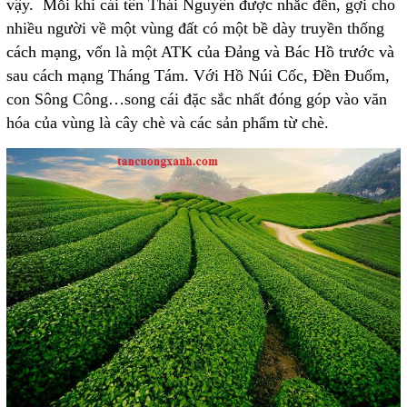
vậy. Mỗi khi cái tên Thái Nguyên được nhắc đến, gợi cho
nhiều người về một vùng đất có một bề dày truyền thống
cách mạng, vốn là một ATK của Đảng và Bác Hồ trước và
sau cách mạng Tháng Tám. Với Hồ Núi Cốc, Đền Đuổm,
con Sông Công…song cái đặc sắc nhất đóng góp vào văn
hóa của vùng là cây chè và các sản phẩm từ chè.