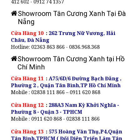
412 602 - 0912 74 1357
Showroom Tân Cương Xanh Tại Đà
Nẵng
Cửa Hàng 10
:
262 Trưng Nữ Vương, Hải
Châu, Đà Nẵng
Hotline: 02363 863 866 - 0836.968.368
Showroom Tân Cương Xanh tại Hồ
Chí Minh
Cửa Hàng 11
:
A75/6D/6 Đường Bạch Đằng ,
Phường 2 , Quận Tân Bình,TP Hồ Chí Minh
Mobile : 02838 111 866 – 0911 620 868
Cửa Hàng 12
:
288A3 Nam Kỳ Khởi Nghĩa -
Phường 8 - Quận 3 - TPHCM
Mobile : 0911 620 868 - 02838 111 866
Cửa Hàng 13
:
575 Hoàng Văn Thụ,P4,Quận
Tân Bình,TPHCM ( Đối Diện Triển Lãm Tân