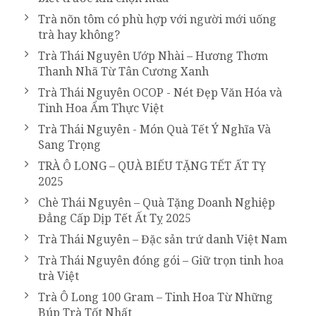
Trà nõn tôm có phù hợp với người mới uống
trà hay không?
Trà Thái Nguyên Ướp Nhài – Hương Thơm
Thanh Nhã Từ Tân Cương Xanh
Trà Thái Nguyên OCOP - Nét Đẹp Văn Hóa và
Tinh Hoa Ẩm Thực Việt
Trà Thái Nguyên - Món Quà Tết Ý Nghĩa Và
Sang Trọng
TRÀ Ô LONG – QUÀ BIẾU TẶNG TẾT ẤT TỴ
2025
Chè Thái Nguyên – Quà Tặng Doanh Nghiệp
Đẳng Cấp Dịp Tết Ất Tỵ 2025
Trà Thái Nguyên – Đặc sản trứ danh Việt Nam
Trà Thái Nguyên đóng gói – Giữ trọn tinh hoa
trà Việt
Trà Ô Long 100 Gram – Tinh Hoa Từ Những
Búp Trà Tốt Nhất