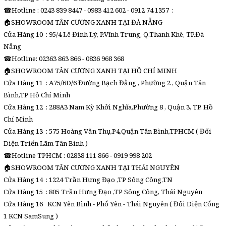
☎Hotline : 0243 839 8447 - 0983 412 602 - 0912 74 1357 :
🏠SHOWROOM TÂN CƯƠNG XANH TẠI ĐÀ NẴNG
Cửa Hàng 10 : 95/4 Lê Đình Lý, P.Vĩnh Trung, Q.Thanh Khê, TP.Đà
Nẵng
☎Hotline: 02363 863 866 - 0836 968 368
🏠SHOWROOM TÂN CƯƠNG XANH TẠI HỒ CHÍ MINH
Cửa Hàng 11 : A75/6D/6 Đường Bạch Đằng , Phường 2 , Quận Tân
Bình,TP Hồ Chí Minh
Cửa Hàng 12 : 288A3 Nam Kỳ Khởi Nghĩa,Phường 8 , Quận 3, TP. Hồ
Chí Minh
Cửa Hàng 13 : 575 Hoàng Văn Thụ,P4,Quận Tân Bình,TPHCM ( Đối
Diện Triển Lãm Tân Bình )
☎Hotline TPHCM : 02838 111 866 - 0919 998 202
🏠SHOWROOM TÂN CƯƠNG XANH TẠI THÁI NGUYÊN
Cửa Hàng 14 : 1224 Trần Hưng Đạo ,TP Sông Công,TN
Cửa Hàng 15 : 805 Trần Hưng Đạo ,TP Sông Công, Thái Nguyên
Cửa Hàng 16 KCN Yên Bình - Phổ Yên - Thái Nguyên ( Đối Diện Cổng
1 KCN SamSung )