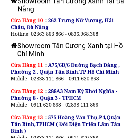
Showroom Tân Cương Xanh Tại Đà
Nẵng
Cửa Hàng 10
:
262 Trưng Nữ Vương, Hải
Châu, Đà Nẵng
Hotline: 02363 863 866 - 0836.968.368
Showroom Tân Cương Xanh tại Hồ
Chí Minh
Cửa Hàng 11
:
A75/6D/6 Đường Bạch Đằng ,
Phường 2 , Quận Tân Bình,TP Hồ Chí Minh
Mobile : 02838 111 866 – 0911 620 868
Cửa Hàng 12
:
288A3 Nam Kỳ Khởi Nghĩa -
Phường 8 - Quận 3 - TPHCM
Mobile : 0911 620 868 - 02838 111 866
Cửa Hàng 13
:
575 Hoàng Văn Thụ,P4,Quận
Tân Bình,TPHCM ( Đối Diện Triển Lãm Tân
Bình )
Mobile : 02838 111 866 - 0911 620 868