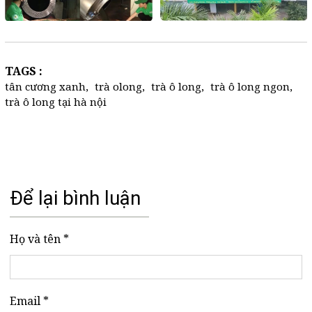
TAGS :
tân cương xanh
,
trà olong
,
trà ô long
,
trà ô long ngon
,
trà ô long tại hà nội
Để lại bình luận
Họ và tên *
Email *