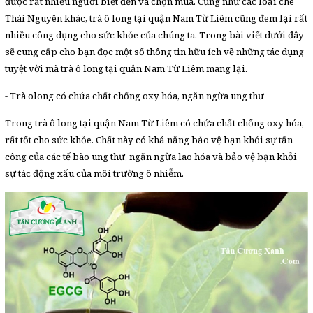
được rất nhiều người biết đến và chọn mua. Cũng như các loại chè
Thái Nguyên khác, trà ô long tại quận Nam Từ Liêm cũng đem lại rất
nhiều công dụng cho sức khỏe của chúng ta. Trong bài viết dưới đây
sẽ cung cấp cho bạn đọc một số thông tin hữu ích về những tác dụng
tuyệt vời mà trà ô long tại quận Nam Từ Liêm mang lại.
- Trà olong có chứa chất chống oxy hóa, ngăn ngừa ung thư
Trong trà ô long tại quận Nam Từ Liêm có chứa chất chống oxy hóa,
rất tốt cho sức khỏe. Chất này có khả năng bảo vệ bạn khỏi sự tấn
công của các tế bào ung thư, ngăn ngừa lão hóa và bảo vệ bạn khỏi
sự tác động xấu của môi trường ô nhiễm.