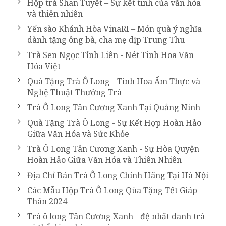
Hộp trà Shan Tuyết – Sự kết tinh của văn hóa
và thiên nhiên
Yến sào Khánh Hòa VinaRI – Món quà ý nghĩa
dành tặng ông bà, cha mẹ dịp Trung Thu
Trà Sen Ngọc Tỉnh Liên - Nét Tinh Hoa Văn
Hóa Việt
Quà Tặng Trà Ô Long - Tinh Hoa Ẩm Thực và
Nghệ Thuật Thưởng Trà
Trà Ô Long Tân Cương Xanh Tại Quảng Ninh
Quà Tặng Trà Ô Long - Sự Kết Hợp Hoàn Hảo
Giữa Văn Hóa và Sức Khỏe
Trà Ô Long Tân Cương Xanh - Sự Hòa Quyện
Hoàn Hảo Giữa Văn Hóa và Thiên Nhiên
Địa Chỉ Bán Trà Ô Long Chính Hãng Tại Hà Nội
Các Mẫu Hộp Trà Ô Long Qùa Tặng Tết Giáp
Thân 2024
Trà ô long Tân Cương Xanh - đệ nhất danh trà