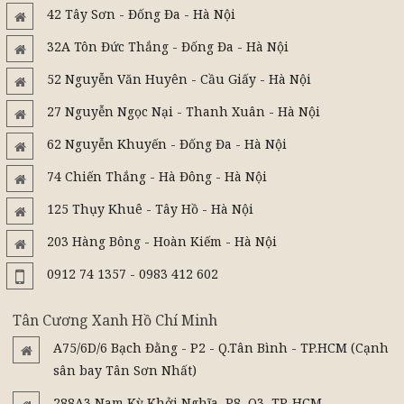
42 Tây Sơn - Đống Đa - Hà Nội
32A Tôn Đức Thắng - Đống Đa - Hà Nội
52 Nguyễn Văn Huyên - Cầu Giấy - Hà Nội
27 Nguyễn Ngọc Nại - Thanh Xuân - Hà Nội
62 Nguyễn Khuyến - Đống Đa - Hà Nội
74 Chiến Thắng - Hà Đông - Hà Nội
125 Thụy Khuê - Tây Hồ - Hà Nội
203 Hàng Bông - Hoàn Kiếm - Hà Nội
0912 74 1357 - 0983 412 602
Tân Cương Xanh Hồ Chí Minh
A75/6D/6 Bạch Đằng - P2 - Q.Tân Bình - TP.HCM (Cạnh
sân bay Tân Sơn Nhất)
288A3 Nam Kỳ Khởi Nghĩa, P8, Q3, TP. HCM