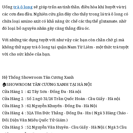
Uống
trà ô long
sẽ giúp trấn an tinh thần, điều hòa khí huyết và trị
các cơn đau đầu. Nghiên cứu gần đây cho thấy trong lá trà ô long có
chứa loại amino axit có khả năng ức chế các thụ thể glutamate, nhờ
đó loại bỏ nguyên nhân gây căng thẳng đầu óc.
Với những tác dụng tuyệt với như vậy các bạn còn chần chờ gì mà
không thử ngay trà ô long tại quận Nam Từ Liêm - một thức trà tuyệt
vời cho sức khỏe của bạn.
Hệ Thống Showroom Tân Cương Xanh
🏠SHOWROOM TÂN CƯƠNG XANH TẠI HÀ NỘI
Cửa Hàng 1 : 42 Tây Sơn - Đống Đa - Hà nội
Cửa Hàng 2 : Số 2 ngõ 31/26 Trần Quốc Hoàn - Cầu Giấy - Hà nội
Cửa Hàng 3 : 62 Nguyễn Khuyến - Đống Đa - Hà Nội
Cửa Hàng 4 : 32A Tôn Đức Thắng - Đống Đa - Hn ( Ngã 3 Hàng Cháo -
Đối Diện Văn Miếu Quốc Tử Giám )
Cửa Hàng 5 : 52 Nguyễn Văn Huyên - Cầu Giấy - Hà Nội ( Ngã 3 Cầu