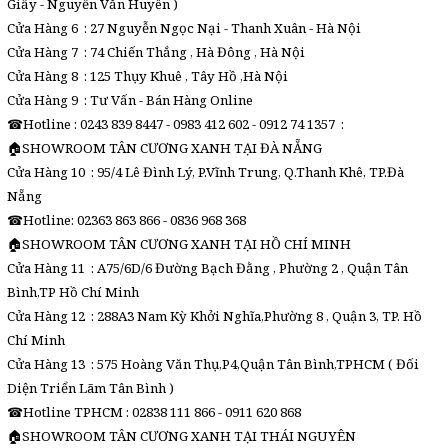
Giấy - Nguyễn Văn Huyên )
Cửa Hàng 6 : 27 Nguyễn Ngọc Nại - Thanh Xuân - Hà Nội
Cửa Hàng 7 : 74 Chiến Thắng , Hà Đông , Hà Nội
Cửa Hàng 8 : 125 Thụy Khuê , Tây Hồ ,Hà Nội
Cửa Hàng 9 : Tư Vấn - Bán Hàng Online
☎Hotline : 0243 839 8447 - 0983 412 602 - 0912 74 1357 :
🏠SHOWROOM TÂN CƯƠNG XANH TẠI ĐÀ NẴNG
Cửa Hàng 10 : 95/4 Lê Đình Lý, P.Vĩnh Trung, Q.Thanh Khê, TP.Đà
Nẵng
☎Hotline: 02363 863 866 - 0836 968 368
🏠SHOWROOM TÂN CƯƠNG XANH TẠI HỒ CHÍ MINH
Cửa Hàng 11 : A75/6D/6 Đường Bạch Đằng , Phường 2 , Quận Tân
Bình,TP Hồ Chí Minh
Cửa Hàng 12 : 288A3 Nam Kỳ Khởi Nghĩa,Phường 8 , Quận 3, TP. Hồ
Chí Minh
Cửa Hàng 13 : 575 Hoàng Văn Thụ,P4,Quận Tân Bình,TPHCM ( Đối
Diện Triển Lãm Tân Bình )
☎Hotline TPHCM : 02838 111 866 - 0911 620 868
🏠SHOWROOM TÂN CƯƠNG XANH TẠI THÁI NGUYÊN