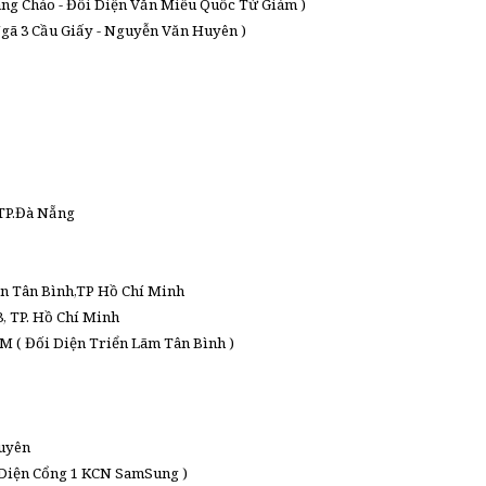
àng Cháo - Đối Diện Văn Miếu Quốc Tử Giám )
Ngã 3 Cầu Giấy - Nguyễn Văn Huyên )
 TP.Đà Nẵng
ận Tân Bình,TP Hồ Chí Minh
, TP. Hồ Chí Minh
 ( Đối Diện Triển Lãm Tân Bình )
guyên
 Diện Cổng 1 KCN SamSung )