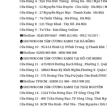
Cửa Hàng 4 : 32A Tôn Đức Thắng - Đống Đa - Hn ( Ngã 3 H
Cửa Hàng 5 : 52 Nguyễn Văn Huyên - Cầu Giấy - Hà Nội ( 
Cửa Hàng 6 : 27 Nguyễn Ngọc Nại - Thanh Xuân - Hà Nội
Cửa Hàng 7 : 74 Chiến Thắng , Hà Đông , Hà Nội
Cửa Hàng 8 : 125 Thụy Khuê , Tây Hồ ,Hà Nội
Cửa Hàng 9 : Tư Vấn - Bán Hàng Online
☎Hotline : 0243 839 8447 - 0983 412 602 - 0912 74 1357 :
🏠SHOWROOM TÂN CƯƠNG XANH TẠI ĐÀ NẴNG
Cửa Hàng 10 : 95/4 Lê Đình Lý, P.Vĩnh Trung, Q.Thanh Khê,
☎Hotline: 02363 863 866 - 0836 968 368
🏠SHOWROOM TÂN CƯƠNG XANH TẠI HỒ CHÍ MINH
Cửa Hàng 11 : A75/6D/6 Đường Bạch Đằng , Phường 2 , Qu
Cửa Hàng 12 : 288A3 Nam Kỳ Khởi Nghĩa,Phường 8 , Quận 3
Cửa Hàng 13 : 575 Hoàng Văn Thụ,P4,Quận Tân Bình,TPHCM
☎Hotline TPHCM : 02838 111 866 - 0919 998 202
🏠SHOWROOM TÂN CƯƠNG XANH TẠI THÁI NGUYÊN
Cửa Hàng 14 : 1224 Trần Hưng Đạo ,TP Sông Công,TN
Cửa Hàng 15 : 805 Trần Hưng Đạo ,TP Sông Công, Thái N
Cửa Hàng 16 KCN Yên Bình - Phổ Yên - Thái Nguyên ( Đối