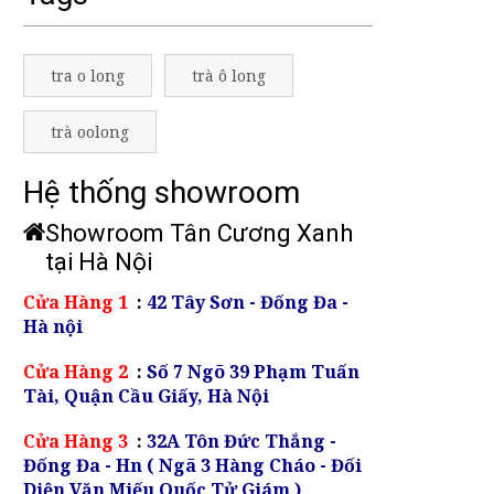
tra o long
trà ô long
trà oolong
Hệ thống showroom
Showroom Tân Cương Xanh
tại Hà Nội
Cửa Hàng 1
:
42 Tây Sơn - Đống Đa -
Hà nội
Cửa Hàng 2
:
Số 7 Ngõ 39 Phạm Tuấn
Tài, Quận Cầu Giấy, Hà Nội
Cửa Hàng 3
:
32A Tôn Đức Thắng -
Đống Đa - Hn ( Ngã 3 Hàng Cháo - Đối
Diện Văn Miếu Quốc Tử Giám )